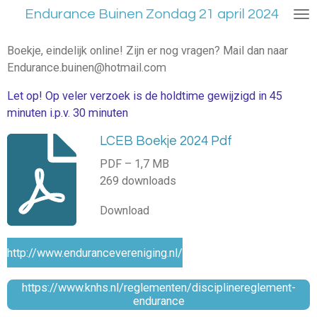
Endurance Buinen Zondag 21 april 2024
Ga
direct
naar
Boekje, eindelijk online! Zijn er nog vragen? Mail dan naar
de
Endurance.buinen@hotmail.com
hoofdinhoud
Let op! Op veler verzoek is de holdtime gewijzigd in 45
minuten i.p.v. 30 minuten
LCEB Boekje 2024 Pdf
PDF – 1,7 MB
269 downloads
Download
http://www.endurancevereniging.nl/
https://www.knhs.nl/reglementen/disciplinereglement-
endurance