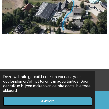
Deze website gebruikt cookies voor analyse-
© 2017 - 2026 Endurancebuinen
doeleinden en/of het tonen van advertenties. Door
Powered by
JouwWeb
gebruik te blijven maken van de site gaat u hiermee
akkoord.
Akkoord
E-mailadres