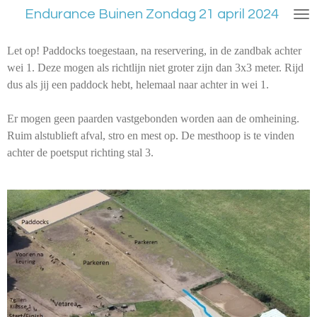
Endurance Buinen Zondag 21 april 2024
Ga
direct
naar
Let op! Paddocks toegestaan, na reservering, in de zandbak achter
de
wei 1.
Deze mogen als richtlijn niet groter zijn dan 3x3 meter. Rijd
hoofdinhoud
dus als jij een paddock hebt, helemaal naar achter in wei 1.
Er mogen geen paarden vastgebonden worden aan de omheining.
Ruim alstublieft afval, stro en mest op. De mesthoop is te vinden
achter de poetsput richting stal 3.