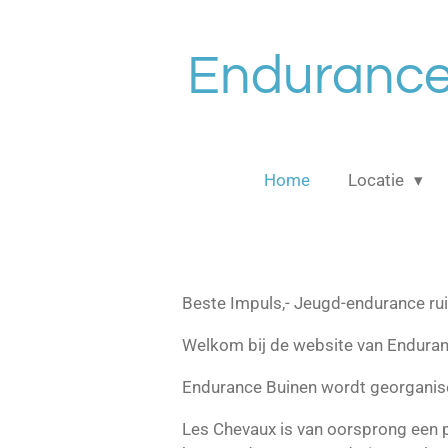
Ga
direct
Endurance
naar
de
hoofdinhoud
Home
Locatie
Beste Impuls,- Jeugd-endurance rui
Welkom bij de website van Enduran
Endurance Buinen wordt georganise
Les Chevaux is van oorsprong een p