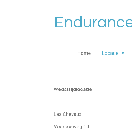
Ga
direct
Endurance 
naar
de
hoofdinhoud
Home
Locatie
W
edstrijdlocatie
Les Chevaux
Voorbosweg 10